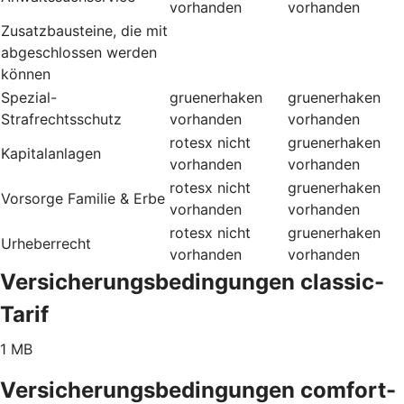
vorhanden
vorhanden
Zusatzbausteine, die mit
abgeschlossen werden
können
Spezial-
gruenerhaken
gruenerhaken
Strafrechtsschutz
vorhanden
vorhanden
rotesx
nicht
gruenerhaken
Kapitalanlagen
vorhanden
vorhanden
rotesx
nicht
gruenerhaken
Vorsorge Familie & Erbe
vorhanden
vorhanden
rotesx
nicht
gruenerhaken
Urheberrecht
vorhanden
vorhanden
Versicherungsbedingungen classic-
Tarif
1 MB
Versicherungsbedingungen comfort-