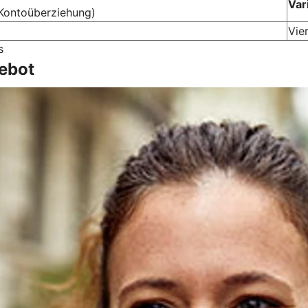
Var
Kontoüberziehung)
Vier
s
ebot