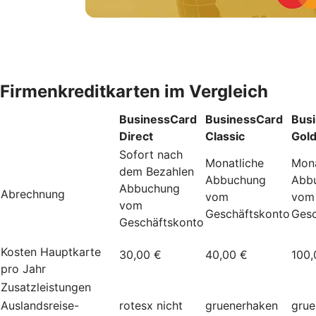
Firmenkreditkarten im Vergleich
BusinessCard
BusinessCard
Bus
Direct
Classic
Gol
Sofort nach
Monatliche
Mona
dem Bezahlen
Abbuchung
Abb
Abbuchung
Abrechnung
vom
vom
vom
Geschäftskonto
Gesc
Geschäftskonto
Kosten Hauptkarte
30,00 €
40,00 €
100,
pro Jahr
Zusatzleistungen
Auslandsreise-
rotesx
nicht
gruenerhaken
grue