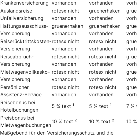
Krankenversicherung
vorhanden
vorhanden
vor
Auslandsreise-
rotesx
nicht
gruenerhaken
grue
Unfallversicherung
vorhanden
vorhanden
vor
Haftungsausschluss-
gruenerhaken
gruenerhaken
grue
Versicherung
vorhanden
vorhanden
vor
Reiserücktrittskosten-
rotesx
nicht
rotesx
nicht
grue
Versicherung
vorhanden
vorhanden
vor
Reiseabbruch-
rotesx
nicht
rotesx
nicht
grue
Versicherung
vorhanden
vorhanden
vor
Mietwagenvollkasko-
rotesx
nicht
rotesx
nicht
grue
Versicherung
vorhanden
vorhanden
vor
Persönlicher
rotesx
nicht
rotesx
nicht
grue
Assistenz-Service
vorhanden
vorhanden
vor
Reisebonus bei
1
1
5 %
text
5 %
text
7 %
Hotelbuchungen
Preisbonus bei
2
2
10 %
text
10 %
text
10 %
Mietwagenbuchungen
Maßgebend für den Versicherungsschutz und die